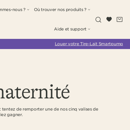
mmes-nous ?
Où trouver nos produits ?
Recherche
Wishlist
Panie
0
Aide et support
Louer votre Tire-Lait Smartpump
maternité
t tentez de remporter une de nos cinq valises de
iez gagner.